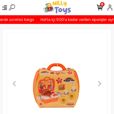
0
erde ücretsiz kargo
Hafta içi 9:00'a kadar verilen siparişler ayn