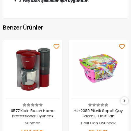
3 Yaş üzeri çocuklar için uygundur.
Benzer Ürünler
Sepete Ekle
Sepete Ekle
9577 Klein Bosch Home
HJ-2080 Piknik Sepeti Çay
Professional Oyuncak
Takımlı -HalitCan
Kahve Makinesi
Sunman
Halit Can Oyuncak