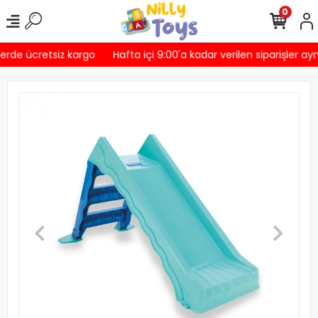
0
erde ücretsiz kargo
Hafta içi 9:00'a kadar verilen siparişler ayn