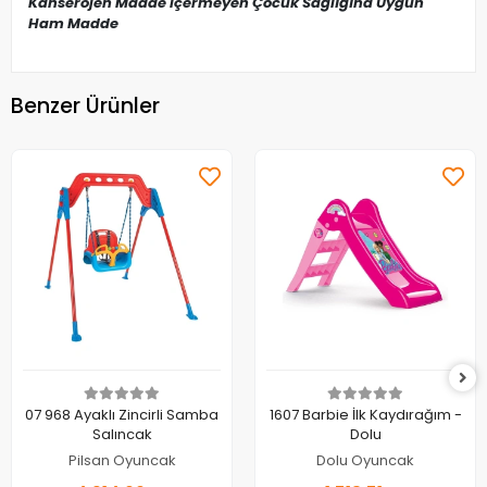
Kanserojen Madde içermeyen Çocuk Sağlığına Uygun
Ham Madde
Benzer Ürünler
Sepete Ekle
Sepete Ekle
07 968 Ayaklı Zincirli Samba
1607 Barbie İlk Kaydırağım -
Salıncak
Dolu
Pilsan Oyuncak
Dolu Oyuncak