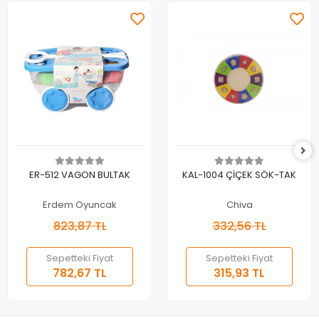
Sepete Ekle
Sepete Ekle
ER-512 VAGON BULTAK
KAL-1004 ÇİÇEK SÖK-TAK
Erdem Oyuncak
Chiva
823,87 TL
332,56 TL
Sepetteki Fiyat
Sepetteki Fiyat
782,67 TL
315,93 TL