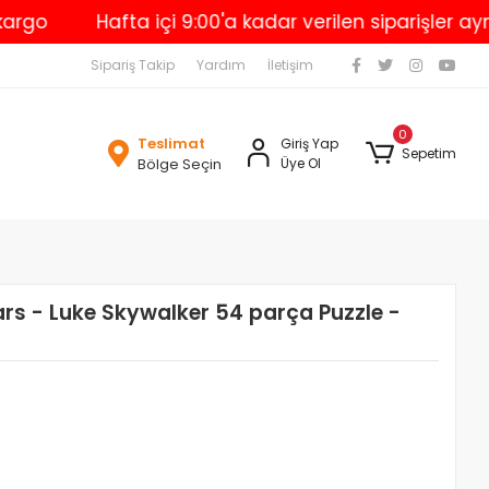
Hafta içi 9:00'a kadar verilen siparişler aynı gü
Sipariş Takip
Yardım
İletişim
0
Teslimat
Giriş Yap
Sepetim
Bölge Seçin
Üye Ol
ars - Luke Skywalker 54 parça Puzzle -