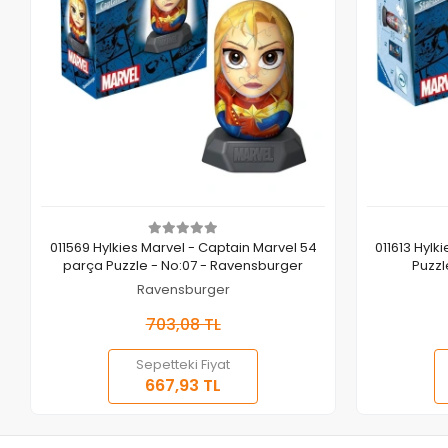
Sepete Ekle
011569 Hylkies Marvel - Captain Marvel 54
011613 Hylk
parça Puzzle - No:07 - Ravensburger
Puzzl
Ravensburger
703,08 TL
Sepetteki Fiyat
667,93 TL