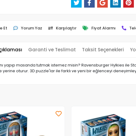
e Et
Yorum Yaz
Karşılaştır
Fiyat Alarmı
Tel
çıklaması
Garanti ve Teslimat
Taksit Seçenekleri
Yo
’ını yapıp masanda tutmak istemez misin? Ravensburger Hylkies ile Sta
 yerine oturur. 3D puzzle'lar ile farklı ve yeni bir eğlenceyi deneyimleye