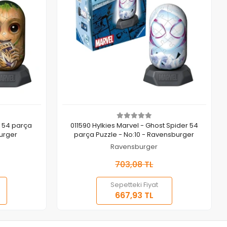
Sepete Ekle
t 54 parça
011590 Hylkies Marvel - Ghost Spider 54
burger
parça Puzzle - No:10 - Ravensburger
Ravensburger
703,08 TL
Sepetteki Fiyat
667,93 TL