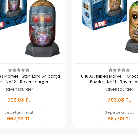
Sepete Ekle
Sepete Ekle
ies Marvel - Star-Lord 54 parça
011606 Hylkies Marvel - Groo
e - No:12 - Ravensburger
Puzzle - No:11 - Ravens
Ravensburger
Ravensburger
703,08 TL
703,08 TL
Sepetteki Fiyat
Sepetteki Fiyat
667,93 TL
667,93 TL