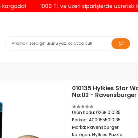
oda!
1000 TL ve üzeri siparişlerde ücretsiz kargo
010135 Hylkies Star W
No:02 - Ravensburger
Ürün Kodu:
026R.010135
Barkod:
4000555010135
Marka:
Ravensburger
Kategori:
Hylkies Puzzle