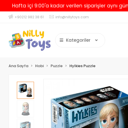
afta içi 9:00'a kadar verilen siparişler aynı gün karg
+90212 982 38 61
info@nillytoys.com
Kategoriler
Ana Sayfa
Hobi
Puzzle
Hylkies Puzzle