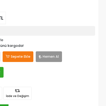
TL
rle
 günü kargoda!
Sepete Ekle
Hemen Al
R
İade ve Değişim